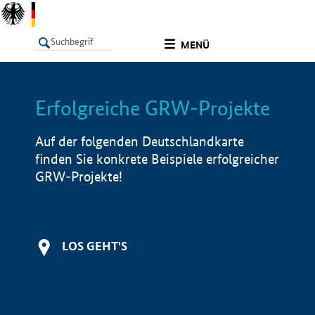
undefined
MENÜ
Erfolgreiche GRW-Projekte
LISTE
Filter
Info
Auf der folgenden Deutschlandkarte
finden Sie konkrete Beispiele erfolgreicher
GRW-Projekte!
LOS GEHT'S