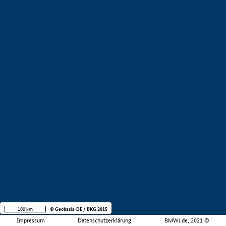
100 km
© Geobasis-DE / BKG 2015
Impressum
Datenschutzerklärung
BMWi.de, 2021 ©