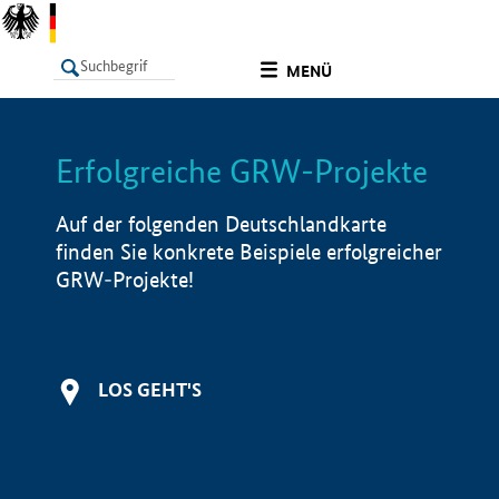
undefined
MENÜ
Erfolgreiche GRW-Projekte
LISTE
Filter
Info
Auf der folgenden Deutschlandkarte
finden Sie konkrete Beispiele erfolgreicher
GRW-Projekte!
LOS GEHT'S