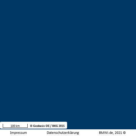
100 km
© Geobasis-DE / BKG 2015
Impressum
Datenschutzerklärung
BMWi.de, 2021 ©