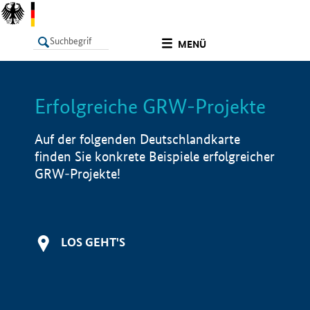
undefined
MENÜ
Erfolgreiche GRW-Projekte
LISTE
Filter
Info
Auf der folgenden Deutschlandkarte
finden Sie konkrete Beispiele erfolgreicher
GRW-Projekte!
LOS GEHT'S