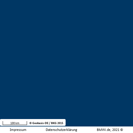
100 km
© Geobasis-DE / BKG 2015
Impressum
Datenschutzerklärung
BMWi.de, 2021 ©