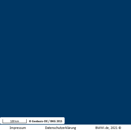
100 km
© Geobasis-DE / BKG 2015
Impressum
Datenschutzerklärung
BMWi.de, 2021 ©