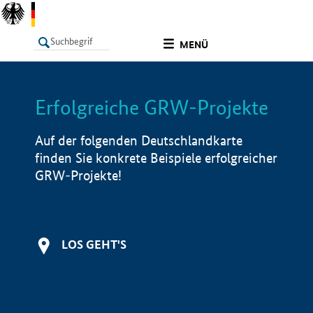
undefined
MENÜ
Erfolgreiche GRW-Projekte
LISTE
Filter
Info
Auf der folgenden Deutschlandkarte
finden Sie konkrete Beispiele erfolgreicher
GRW-Projekte!
LOS GEHT'S