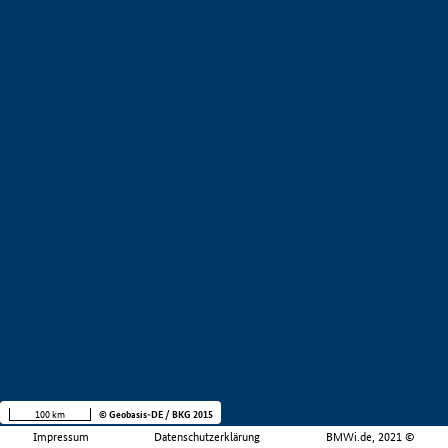
100 km
© Geobasis-DE / BKG 2015
Impressum
Datenschutzerklärung
BMWi.de, 2021 ©