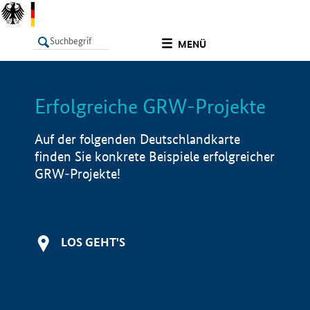
undefined
MENÜ
Erfolgreiche GRW-Projekte
LISTE
Filter
Info
Auf der folgenden Deutschlandkarte
finden Sie konkrete Beispiele erfolgreicher
GRW-Projekte!
LOS GEHT'S