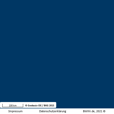
100 km
© Geobasis-DE / BKG 2015
Impressum
Datenschutzerklärung
BMWi.de, 2021 ©