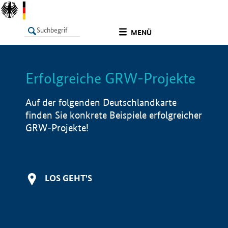
undefined
MENÜ
Erfolgreiche GRW-Projekte
LISTE
Filter
Info
Auf der folgenden Deutschlandkarte
finden Sie konkrete Beispiele erfolgreicher
GRW-Projekte!
LOS GEHT'S