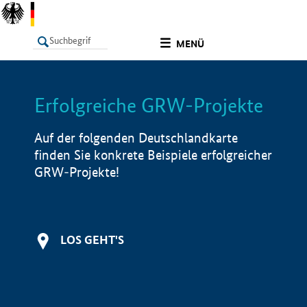
undefined
MENÜ
Erfolgreiche GRW-Projekte
LISTE
Filter
Info
Auf der folgenden Deutschlandkarte
finden Sie konkrete Beispiele erfolgreicher
GRW-Projekte!
LOS GEHT'S