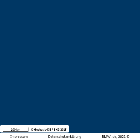
100 km
© Geobasis-DE / BKG 2015
Impressum
Datenschutzerklärung
BMWi.de, 2021 ©