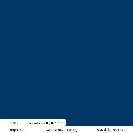
100 km
© Geobasis-DE / BKG 2015
Impressum
Datenschutzerklärung
BMWi.de, 2021 ©