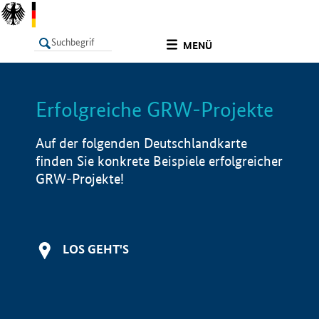
undefined
MENÜ
Erfolgreiche GRW-Projekte
LISTE
Filter
Info
Auf der folgenden Deutschlandkarte
finden Sie konkrete Beispiele erfolgreicher
GRW-Projekte!
LOS GEHT'S