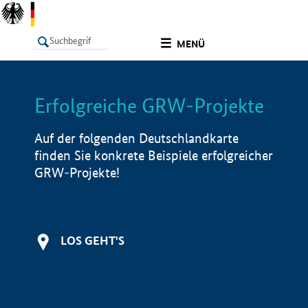
undefined
MENÜ
Erfolgreiche GRW-Projekte
LISTE
Filter
Info
Auf der folgenden Deutschlandkarte
finden Sie konkrete Beispiele erfolgreicher
GRW-Projekte!
LOS GEHT'S