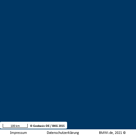
100 km
© Geobasis-DE / BKG 2015
Impressum
Datenschutzerklärung
BMWi.de, 2021 ©