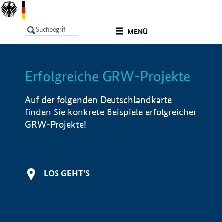
undefined
MENÜ
Erfolgreiche GRW-Projekte
LISTE
Filter
Info
Auf der folgenden Deutschlandkarte
finden Sie konkrete Beispiele erfolgreicher
GRW-Projekte!
LOS GEHT'S