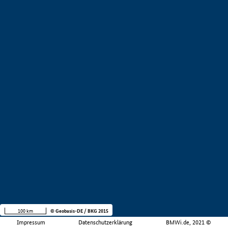
100 km
© Geobasis-DE / BKG 2015
Impressum
Datenschutzerklärung
BMWi.de, 2021 ©