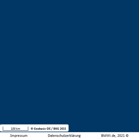
100 km
© Geobasis-DE / BKG 2015
Impressum
Datenschutzerklärung
BMWi.de, 2021 ©