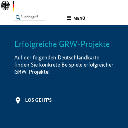
undefined
MENÜ
Erfolgreiche GRW-Projekte
LISTE
Filter
Info
Auf der folgenden Deutschlandkarte
finden Sie konkrete Beispiele erfolgreicher
GRW-Projekte!
LOS GEHT'S