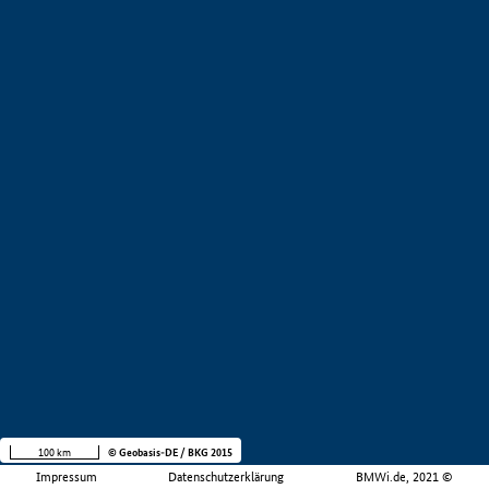
100 km
© Geobasis-DE / BKG 2015
Impressum
Datenschutzerklärung
BMWi.de, 2021 ©