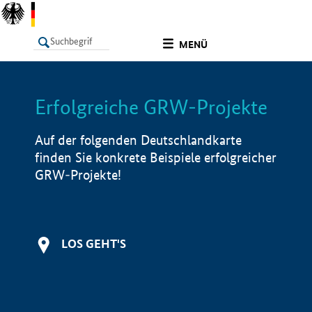
undefined
MENÜ
Erfolgreiche GRW-Projekte
LISTE
Filter
Info
Auf der folgenden Deutschlandkarte
finden Sie konkrete Beispiele erfolgreicher
GRW-Projekte!
LOS GEHT'S