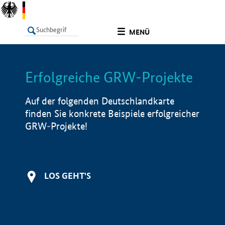
undefined
MENÜ
Erfolgreiche GRW-Projekte
LISTE
Filter
Info
Auf der folgenden Deutschlandkarte
finden Sie konkrete Beispiele erfolgreicher
GRW-Projekte!
LOS GEHT'S