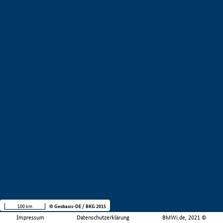
100 km
© Geobasis-DE / BKG 2015
Impressum
Datenschutzerklärung
BMWi.de, 2021 ©