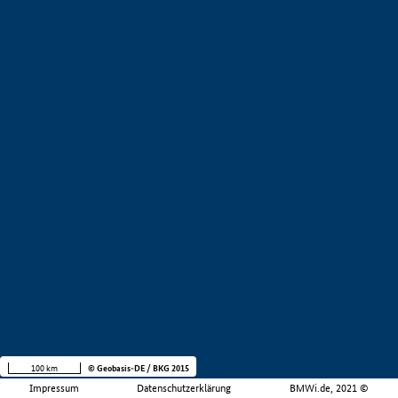
100 km
© Geobasis-DE / BKG 2015
Impressum
Datenschutzerklärung
BMWi.de, 2021 ©