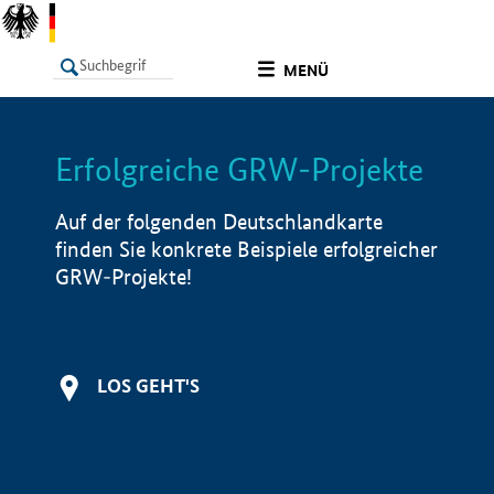
undefined
MENÜ
Erfolgreiche GRW-Projekte
LISTE
Filter
Info
Auf der folgenden Deutschlandkarte
finden Sie konkrete Beispiele erfolgreicher
GRW-Projekte!
LOS GEHT'S