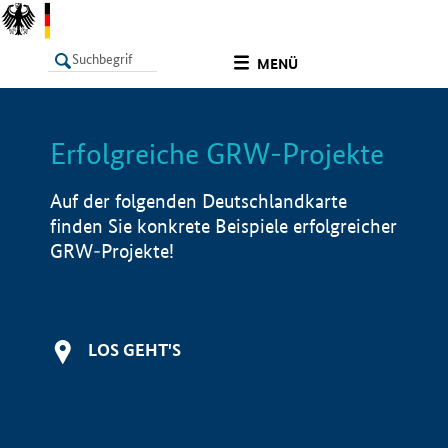
undefined
MENÜ
Erfolgreiche GRW-Projekte
LISTE
Filter
Info
Auf der folgenden Deutschlandkarte
finden Sie konkrete Beispiele erfolgreicher
GRW-Projekte!
LOS GEHT'S