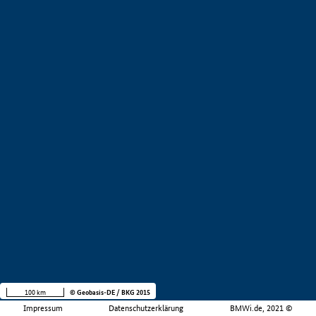
100 km
© Geobasis-DE / BKG 2015
Impressum
Datenschutzerklärung
BMWi.de, 2021 ©