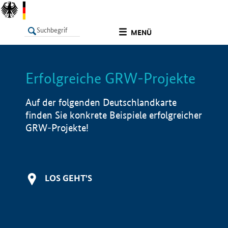
undefined
MENÜ
Erfolgreiche GRW-Projekte
LISTE
Filter
Info
Auf der folgenden Deutschlandkarte
finden Sie konkrete Beispiele erfolgreicher
GRW-Projekte!
LOS GEHT'S