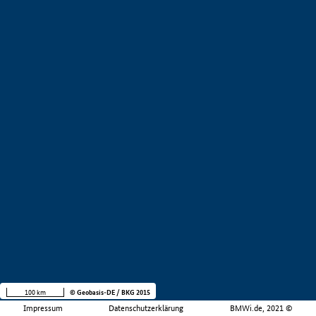
100 km
© Geobasis-DE / BKG 2015
Impressum
Datenschutzerklärung
BMWi.de, 2021 ©