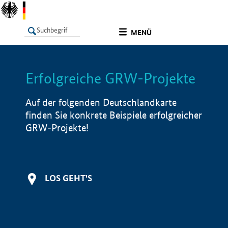
undefined
MENÜ
Erfolgreiche GRW-Projekte
LISTE
Filter
Info
Auf der folgenden Deutschlandkarte
finden Sie konkrete Beispiele erfolgreicher
GRW-Projekte!
LOS GEHT'S