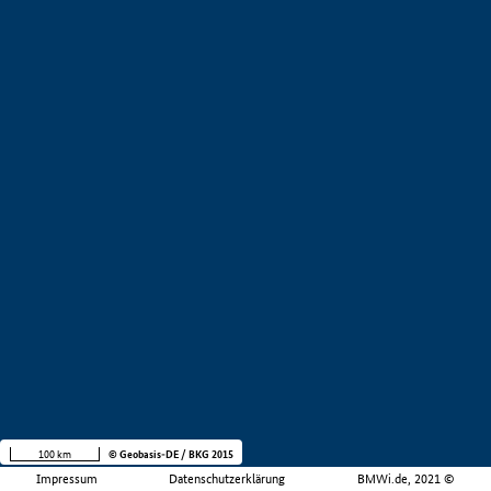
100 km
© Geobasis-DE / BKG 2015
Impressum
Datenschutzerklärung
BMWi.de, 2021 ©