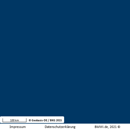
100 km
© Geobasis-DE / BKG 2015
Impressum
Datenschutzerklärung
BMWi.de, 2021 ©