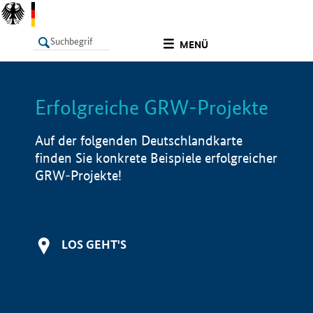
undefined
MENÜ
Erfolgreiche GRW-Projekte
LISTE
Filter
Info
Auf der folgenden Deutschlandkarte
finden Sie konkrete Beispiele erfolgreicher
GRW-Projekte!
LOS GEHT'S