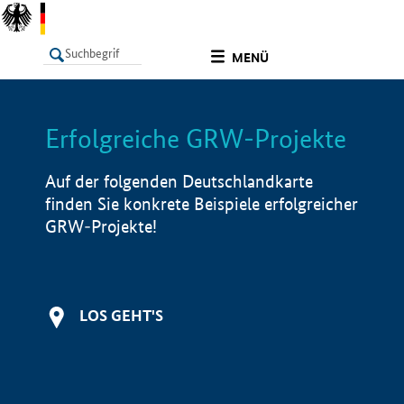
undefined
MENÜ
Erfolgreiche GRW-Projekte
LISTE
Filter
Info
Auf der folgenden Deutschlandkarte
finden Sie konkrete Beispiele erfolgreicher
GRW-Projekte!
LOS GEHT'S