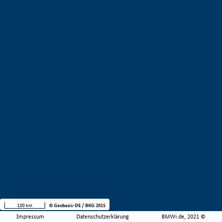
100 km
© Geobasis-DE / BKG 2015
Impressum
Datenschutzerklärung
BMWi.de, 2021 ©