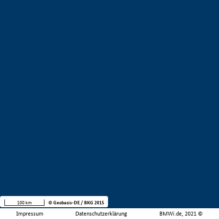
100 km
© Geobasis-DE / BKG 2015
Impressum
Datenschutzerklärung
BMWi.de, 2021 ©