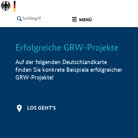
undefined
MENÜ
Erfolgreiche GRW-Projekte
LISTE
Filter
Info
Auf der folgenden Deutschlandkarte
finden Sie konkrete Beispiele erfolgreicher
GRW-Projekte!
LOS GEHT'S