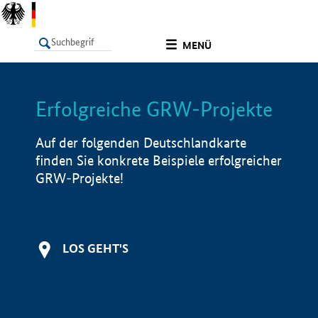
undefined
MENÜ
Erfolgreiche GRW-Projekte
LISTE
Filter
Info
Auf der folgenden Deutschlandkarte
finden Sie konkrete Beispiele erfolgreicher
GRW-Projekte!
LOS GEHT'S