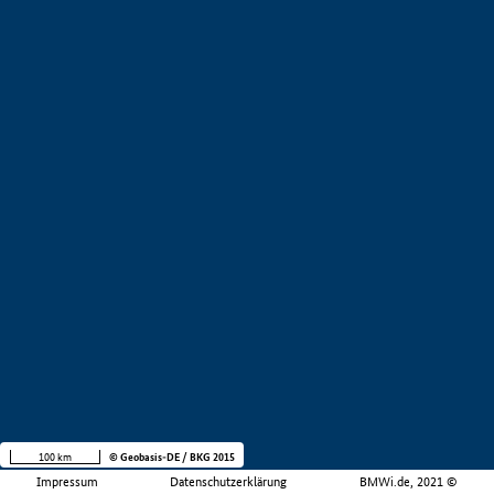
100 km
© Geobasis-DE / BKG 2015
Impressum
Datenschutzerklärung
BMWi.de, 2021 ©