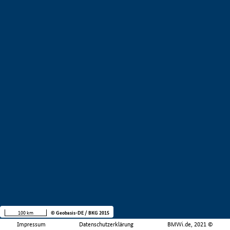
100 km
© Geobasis-DE / BKG 2015
Impressum
Datenschutzerklärung
BMWi.de, 2021 ©