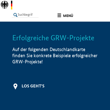
undefined
MENÜ
Erfolgreiche GRW-Projekte
LISTE
Filter
Info
Auf der folgenden Deutschlandkarte
finden Sie konkrete Beispiele erfolgreicher
GRW-Projekte!
LOS GEHT'S