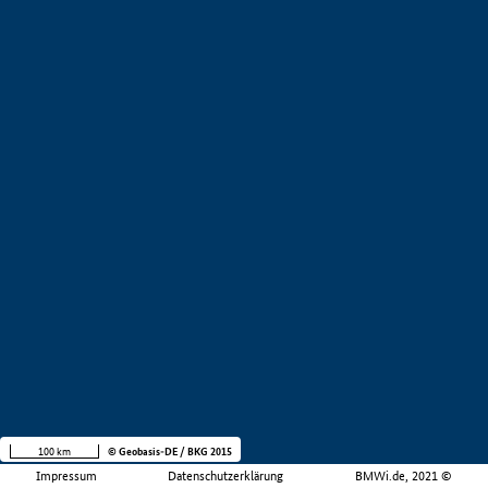
100 km
© Geobasis-DE / BKG 2015
Impressum
Datenschutzerklärung
BMWi.de, 2021 ©