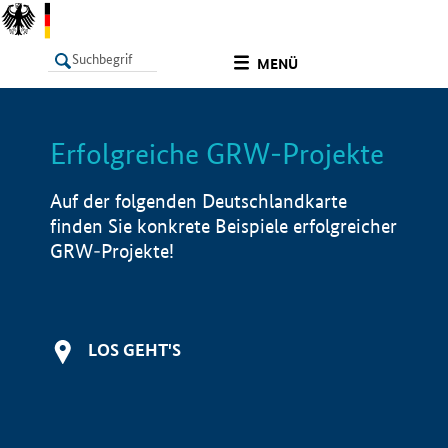
undefined
MENÜ
Erfolgreiche GRW-Projekte
LISTE
Filter
Info
Auf der folgenden Deutschlandkarte
finden Sie konkrete Beispiele erfolgreicher
GRW-Projekte!
LOS GEHT'S