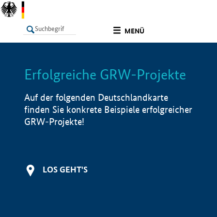
undefined
MENÜ
Erfolgreiche GRW-Projekte
LISTE
Filter
Info
Auf der folgenden Deutschlandkarte
finden Sie konkrete Beispiele erfolgreicher
GRW-Projekte!
LOS GEHT'S