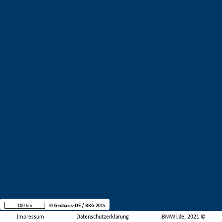
100 km
© Geobasis-DE / BKG 2015
Impressum
Datenschutzerklärung
BMWi.de, 2021 ©