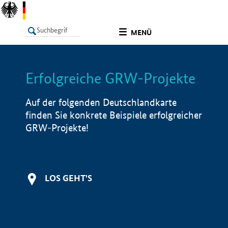
undefined
MENÜ
Erfolgreiche GRW-Projekte
LISTE
Filter
Info
Auf der folgenden Deutschlandkarte
finden Sie konkrete Beispiele erfolgreicher
GRW-Projekte!
LOS GEHT'S