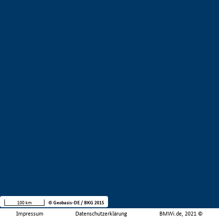
100 km
© Geobasis-DE / BKG 2015
Impressum
Datenschutzerklärung
BMWi.de, 2021 ©