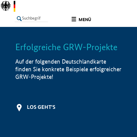
undefined
MENÜ
Erfolgreiche GRW-Projekte
LISTE
Filter
Info
Auf der folgenden Deutschlandkarte
finden Sie konkrete Beispiele erfolgreicher
GRW-Projekte!
LOS GEHT'S