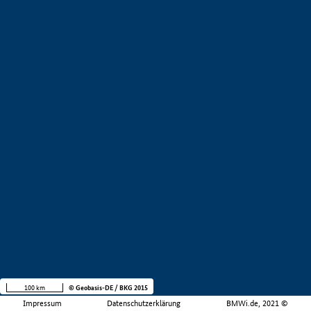
100 km
© Geobasis-DE / BKG 2015
Impressum
Datenschutzerklärung
BMWi.de, 2021 ©