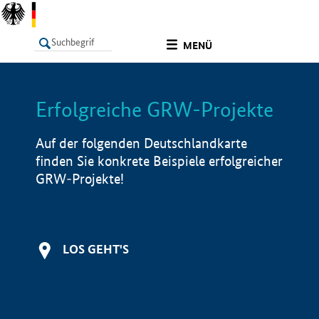
undefined
MENÜ
Erfolgreiche GRW-Projekte
LISTE
Filter
Info
Auf der folgenden Deutschlandkarte
finden Sie konkrete Beispiele erfolgreicher
GRW-Projekte!
LOS GEHT'S