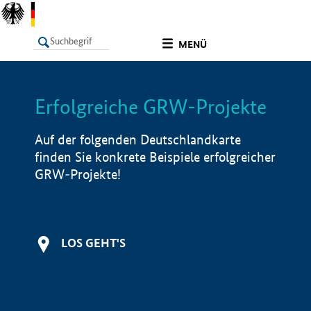
undefined
MENÜ
Erfolgreiche GRW-Projekte
LISTE
Filter
Info
Auf der folgenden Deutschlandkarte
finden Sie konkrete Beispiele erfolgreicher
GRW-Projekte!
LOS GEHT'S