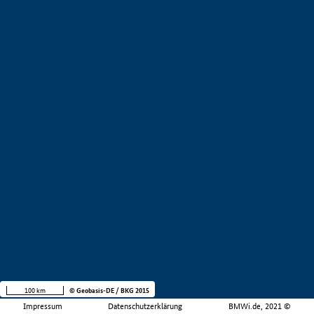
100 km
© Geobasis-DE / BKG 2015
Impressum
Datenschutzerklärung
BMWi.de, 2021 ©