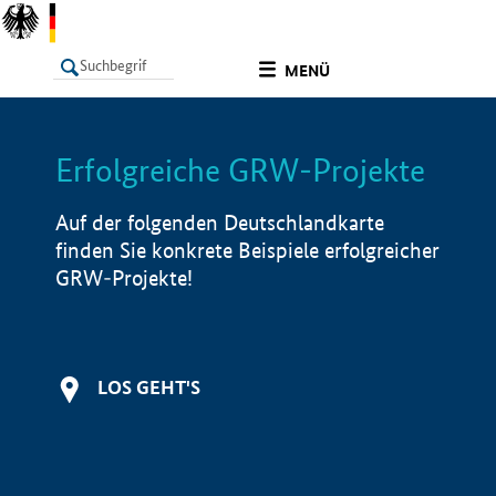
undefined
MENÜ
Erfolgreiche GRW-Projekte
LISTE
Filter
Info
Auf der folgenden Deutschlandkarte
finden Sie konkrete Beispiele erfolgreicher
GRW-Projekte!
LOS GEHT'S