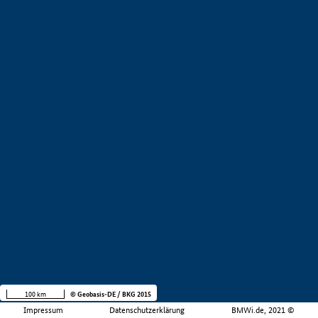
100 km
© Geobasis-DE / BKG 2015
Impressum
Datenschutzerklärung
BMWi.de, 2021 ©