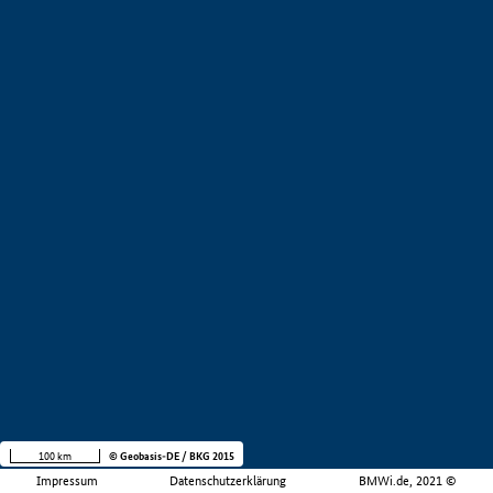
100 km
© Geobasis-DE / BKG 2015
Impressum
Datenschutzerklärung
BMWi.de, 2021 ©