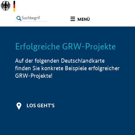
undefined
MENÜ
Erfolgreiche GRW-Projekte
LISTE
Filter
Info
Auf der folgenden Deutschlandkarte
finden Sie konkrete Beispiele erfolgreicher
GRW-Projekte!
LOS GEHT'S