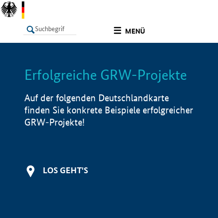
undefined
MENÜ
Erfolgreiche GRW-Projekte
LISTE
Filter
Info
Auf der folgenden Deutschlandkarte
finden Sie konkrete Beispiele erfolgreicher
GRW-Projekte!
LOS GEHT'S