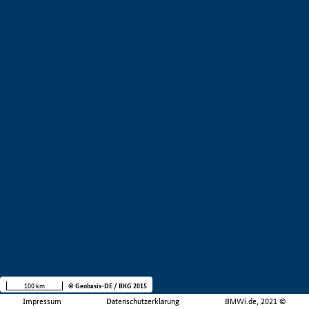
100 km
© Geobasis-DE / BKG 2015
Impressum
Datenschutzerklärung
BMWi.de, 2021 ©