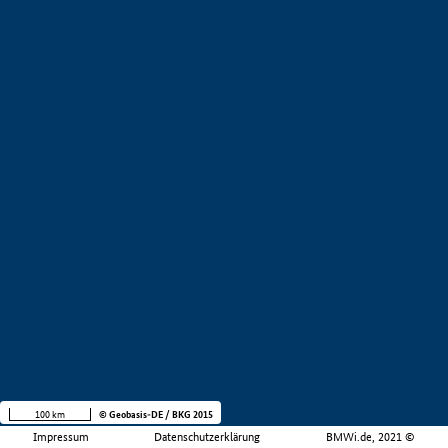
100 km
© Geobasis-DE / BKG 2015
Impressum
Datenschutzerklärung
BMWi.de, 2021 ©