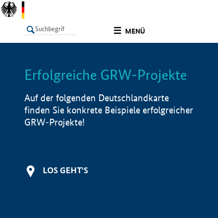
undefined
MENÜ
Erfolgreiche GRW-Projekte
LISTE
Filter
Info
Auf der folgenden Deutschlandkarte
finden Sie konkrete Beispiele erfolgreicher
GRW-Projekte!
LOS GEHT'S