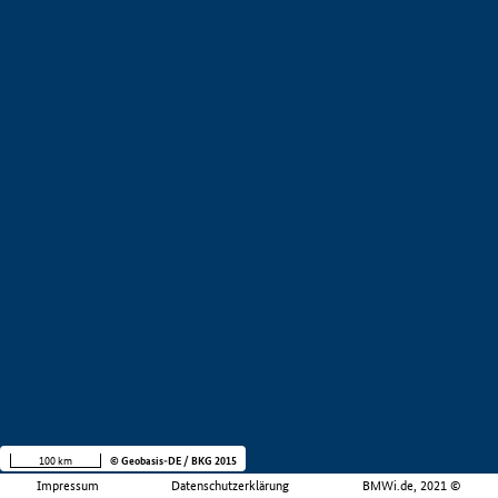
100 km
© Geobasis-DE / BKG 2015
Impressum
Datenschutzerklärung
BMWi.de, 2021 ©