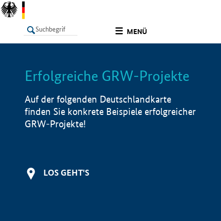
undefined
MENÜ
Erfolgreiche GRW-Projekte
LISTE
Filter
Info
Auf der folgenden Deutschlandkarte
finden Sie konkrete Beispiele erfolgreicher
GRW-Projekte!
LOS GEHT'S