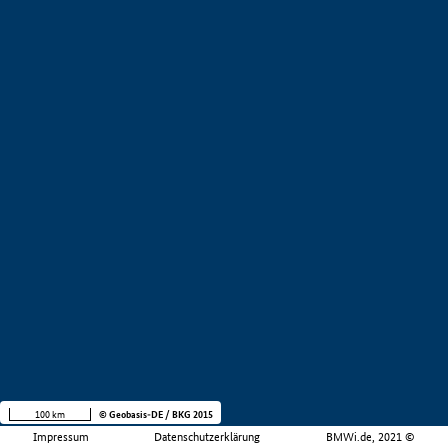
100 km
© Geobasis-DE / BKG 2015
Impressum
Datenschutzerklärung
BMWi.de, 2021 ©