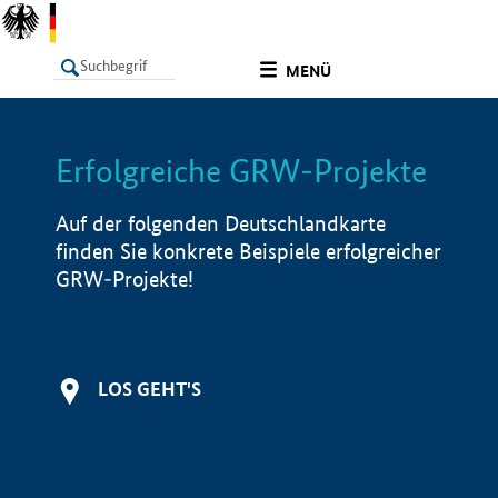
undefined
MENÜ
Erfolgreiche GRW-Projekte
LISTE
Filter
Info
Auf der folgenden Deutschlandkarte
finden Sie konkrete Beispiele erfolgreicher
GRW-Projekte!
LOS GEHT'S