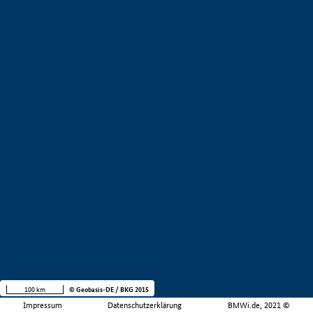
100 km
© Geobasis-DE / BKG 2015
Impressum
Datenschutzerklärung
BMWi.de, 2021 ©