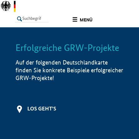
undefined
MENÜ
Erfolgreiche GRW-Projekte
LISTE
Filter
Info
Auf der folgenden Deutschlandkarte
finden Sie konkrete Beispiele erfolgreicher
GRW-Projekte!
LOS GEHT'S