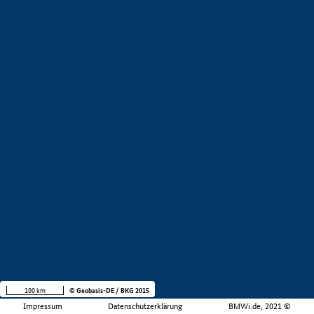
100 km
© Geobasis-DE / BKG 2015
Impressum
Datenschutzerklärung
BMWi.de, 2021 ©