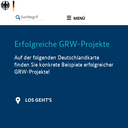
undefined
MENÜ
Erfolgreiche GRW-Projekte
LISTE
Filter
Info
Auf der folgenden Deutschlandkarte
finden Sie konkrete Beispiele erfolgreicher
GRW-Projekte!
LOS GEHT'S