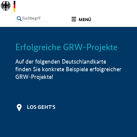
undefined
MENÜ
Erfolgreiche GRW-Projekte
LISTE
Filter
Info
Auf der folgenden Deutschlandkarte
finden Sie konkrete Beispiele erfolgreicher
GRW-Projekte!
LOS GEHT'S