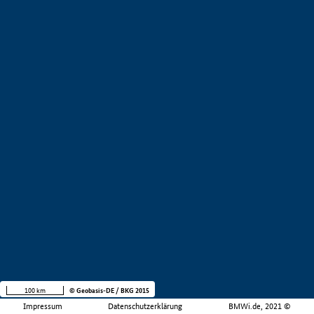
100 km
© Geobasis-DE / BKG 2015
Impressum
Datenschutzerklärung
BMWi.de, 2021 ©