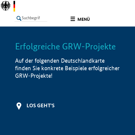
undefined
MENÜ
Erfolgreiche GRW-Projekte
LISTE
Filter
Info
Auf der folgenden Deutschlandkarte
finden Sie konkrete Beispiele erfolgreicher
GRW-Projekte!
LOS GEHT'S