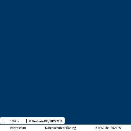
100 km
© Geobasis-DE / BKG 2015
Impressum
Datenschutzerklärung
BMWi.de, 2021 ©