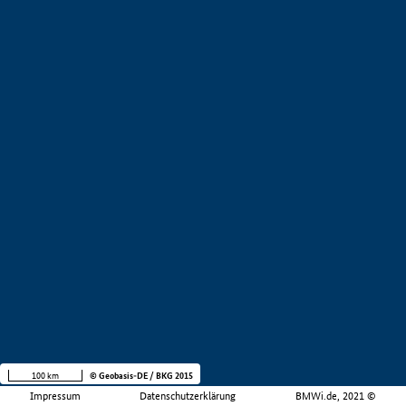
100 km
© Geobasis-DE / BKG 2015
Impressum
Datenschutzerklärung
BMWi.de, 2021 ©