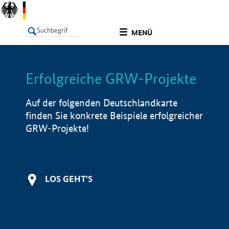
undefined
MENÜ
Erfolgreiche GRW-Projekte
LISTE
Filter
Info
Auf der folgenden Deutschlandkarte
finden Sie konkrete Beispiele erfolgreicher
GRW-Projekte!
LOS GEHT'S