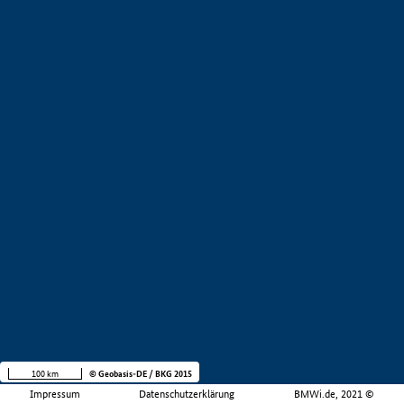
100 km
© Geobasis-DE / BKG 2015
Impressum
Datenschutzerklärung
BMWi.de, 2021 ©