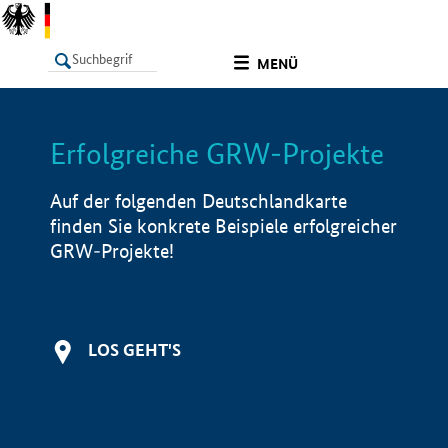
undefined
MENÜ
Erfolgreiche GRW-Projekte
LISTE
Filter
Info
Auf der folgenden Deutschlandkarte
finden Sie konkrete Beispiele erfolgreicher
GRW-Projekte!
LOS GEHT'S