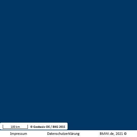
100 km
© Geobasis-DE / BKG 2015
Impressum
Datenschutzerklärung
BMWi.de, 2021 ©