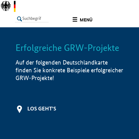
undefined
MENÜ
Erfolgreiche GRW-Projekte
LISTE
Filter
Info
Auf der folgenden Deutschlandkarte
finden Sie konkrete Beispiele erfolgreicher
GRW-Projekte!
LOS GEHT'S