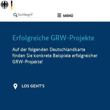
undefined
MENÜ
Erfolgreiche GRW-Projekte
LISTE
Filter
Info
Auf der folgenden Deutschlandkarte
finden Sie konkrete Beispiele erfolgreicher
GRW-Projekte!
LOS GEHT'S