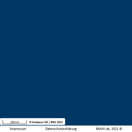
100 km
© Geobasis-DE / BKG 2015
Impressum
Datenschutzerklärung
BMWi.de, 2021 ©