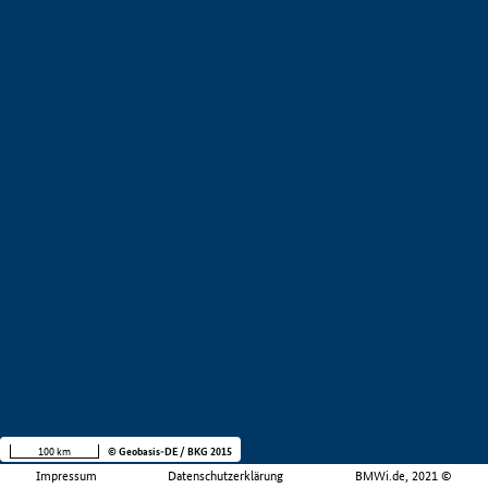
100 km
© Geobasis-DE / BKG 2015
Impressum
Datenschutzerklärung
BMWi.de, 2021 ©