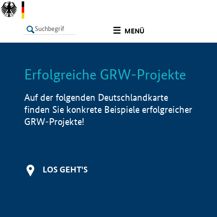
undefined
MENÜ
Erfolgreiche GRW-Projekte
LISTE
Filter
Info
Auf der folgenden Deutschlandkarte
finden Sie konkrete Beispiele erfolgreicher
GRW-Projekte!
LOS GEHT'S