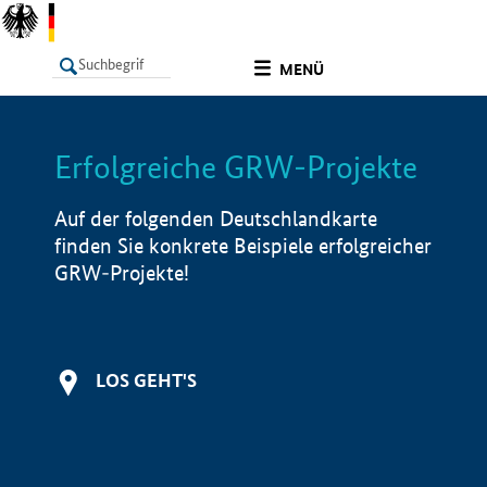
undefined
MENÜ
Erfolgreiche GRW-Projekte
LISTE
Filter
Info
Auf der folgenden Deutschlandkarte
finden Sie konkrete Beispiele erfolgreicher
GRW-Projekte!
LOS GEHT'S