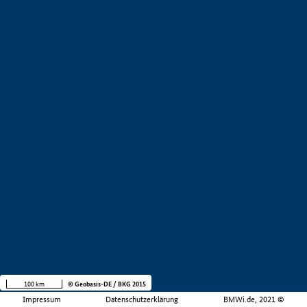
100 km
© Geobasis-DE / BKG 2015
Impressum
Datenschutzerklärung
BMWi.de, 2021 ©