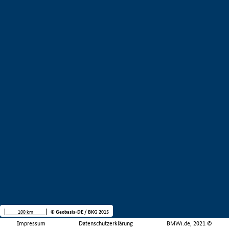
100 km
© Geobasis-DE / BKG 2015
Impressum
Datenschutzerklärung
BMWi.de, 2021 ©