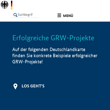
undefined
MENÜ
Erfolgreiche GRW-Projekte
LISTE
Filter
Info
Auf der folgenden Deutschlandkarte
finden Sie konkrete Beispiele erfolgreicher
GRW-Projekte!
LOS GEHT'S