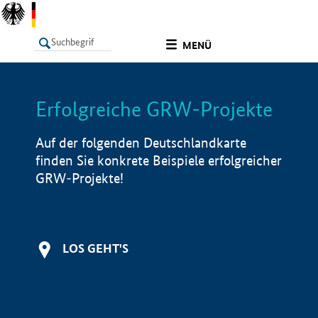
undefined
MENÜ
Erfolgreiche GRW-Projekte
LISTE
Filter
Info
Auf der folgenden Deutschlandkarte
finden Sie konkrete Beispiele erfolgreicher
GRW-Projekte!
LOS GEHT'S