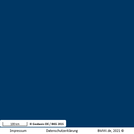
100 km
© Geobasis-DE / BKG 2015
Impressum
Datenschutzerklärung
BMWi.de, 2021 ©