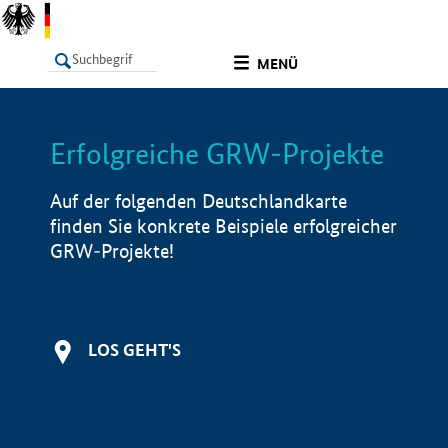
undefined
MENÜ
Erfolgreiche GRW-Projekte
LISTE
Filter
Info
Auf der folgenden Deutschlandkarte
finden Sie konkrete Beispiele erfolgreicher
GRW-Projekte!
LOS GEHT'S