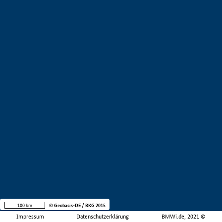
100 km
© Geobasis-DE / BKG 2015
Impressum
Datenschutzerklärung
BMWi.de, 2021 ©