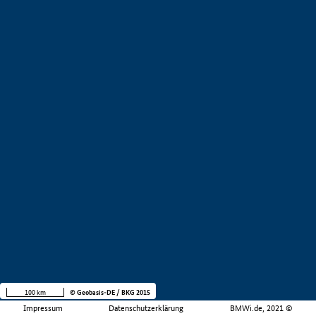
100 km
© Geobasis-DE / BKG 2015
Impressum
Datenschutzerklärung
BMWi.de, 2021 ©