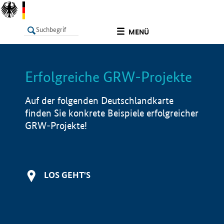
undefined
MENÜ
Erfolgreiche GRW-Projekte
LISTE
Filter
Info
Auf der folgenden Deutschlandkarte
finden Sie konkrete Beispiele erfolgreicher
GRW-Projekte!
LOS GEHT'S