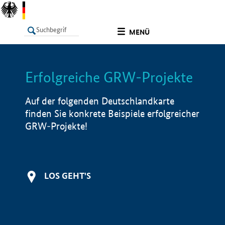
undefined
MENÜ
Erfolgreiche GRW-Projekte
LISTE
Filter
Info
Auf der folgenden Deutschlandkarte
finden Sie konkrete Beispiele erfolgreicher
GRW-Projekte!
LOS GEHT'S