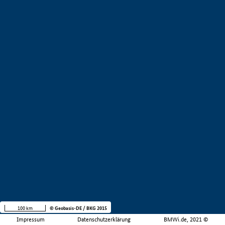
100 km
© Geobasis-DE / BKG 2015
Impressum
Datenschutzerklärung
BMWi.de, 2021 ©