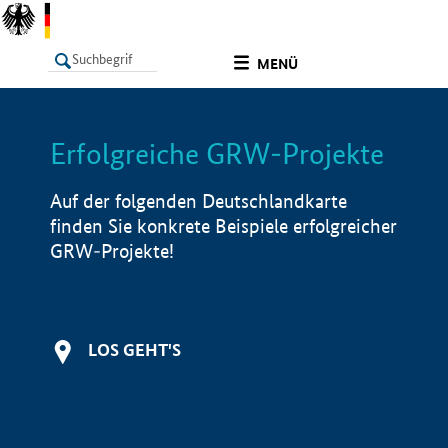
undefined
MENÜ
Erfolgreiche GRW-Projekte
LISTE
Filter
Info
Auf der folgenden Deutschlandkarte
finden Sie konkrete Beispiele erfolgreicher
GRW-Projekte!
LOS GEHT'S