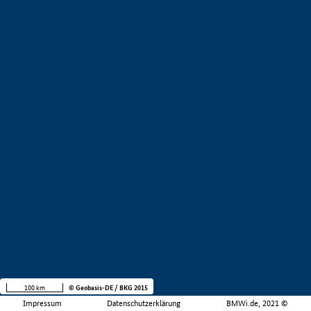
100 km
© Geobasis-DE / BKG 2015
Impressum
Datenschutzerklärung
BMWi.de, 2021 ©